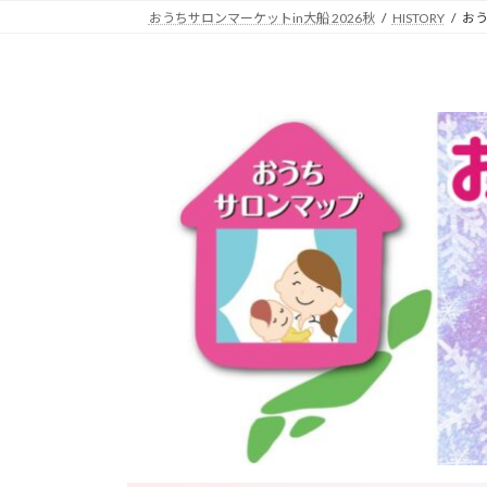
コ
ナ
おうちサロンマーケットin大船 2026秋
HISTORY
おう
ン
ビ
テ
ゲ
ン
ー
ツ
シ
へ
ョ
ス
ン
キ
に
ッ
移
プ
動