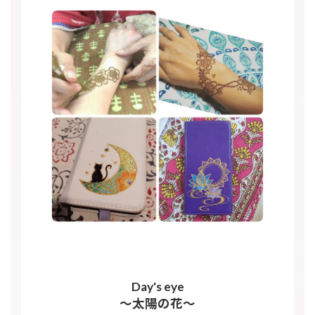
Day's eye
～太陽の花～